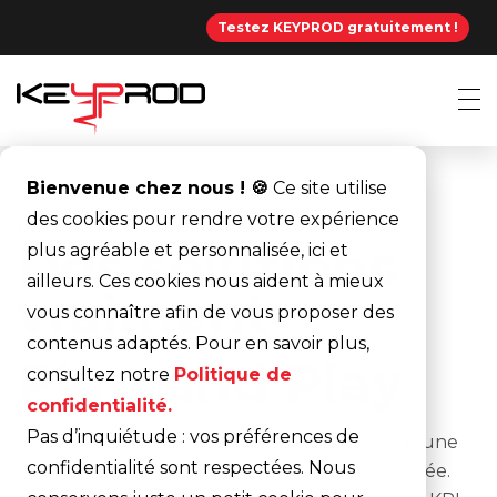
Testez KEYPROD gratuitement !
Bienvenue chez nous ! 🍪
Ce site utilise
des cookies pour rendre votre expérience
L’IOT AU SERVICE DE L’INDUSTRIE
Des solutions
plus agréable et personnalisée, ici et
ailleurs. Ces cookies nous aident à mieux
vraiment
vous connaître afin de vous proposer des
contenus adaptés. Pour en savoir plus,
Plug and Play
consultez notre
Politique de
confidentialité.
Pas d’inquiétude : vos préférences de
Découvrez nos solutions uniques, combinant une
confidentialité sont respectées. Nous
gamme d'IoT avec une plateforme web avancée.