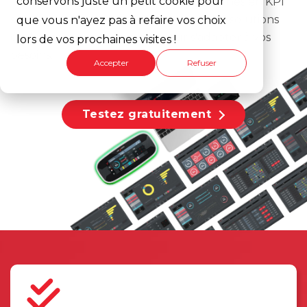
conservons juste un petit cookie pour
Transformez les vibrations de vos machines en KPI
sans interrompre votre production. Nos solutions
que vous n'ayez pas à refaire vos choix
évoluent continuellement pour s'adapter à vos
lors de vos prochaines visites !
besoins.
Accepter
Refuser
Testez gratuitement