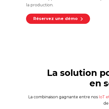
la production.
Réservez une démo
La solution p
en 
La combinaison gagnante entre nos
IoT e
de