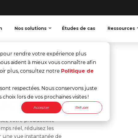
n
Nos solutions
Études de cas
Ressources
es pour rendre votre expérience plus
s nous aident à mieux vous connaître afin
ir plus, consultez notre
Politique de
é sont respectées. Nous conservons juste
RIELLES
choix lors de vos prochaines visites !
uction
Accepter
Refuser
sez votre productivité
ps réel, réduisez les
ur une vue instantanée de