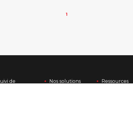
1
uivi de 
Nos solutions
Ressources
roduction
KEYNETIC
Études de 
cas clients
KEYVIBE
Contact
Plateforme 
KEYPROD
Support