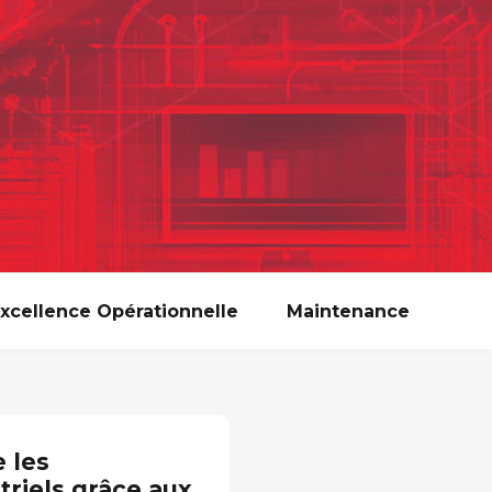
xcellence Opérationnelle
Maintenance
 les
triels grâce aux