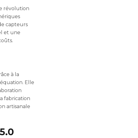
e révolution
umériques
 de capteurs
l et une
coûts.
râce à la
'équation. Elle
aboration
a fabrication
on artisanale
5.0