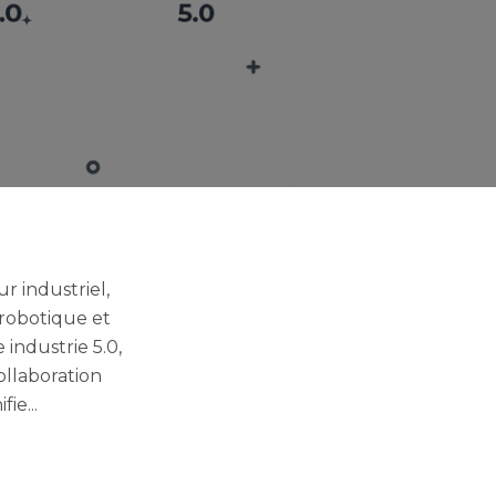
r industriel,
 robotique et
 industrie 5.0,
ollaboration
ie...