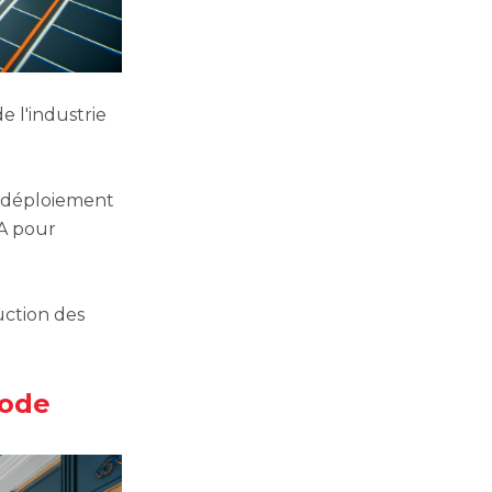
e l'industrie
, déploiement
IA pour
duction des
mode