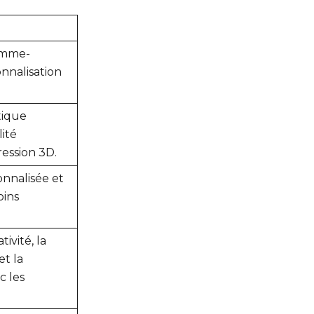
omme-
nnalisation
tique
lité
ession 3D.
nnalisée et
oins
tivité, la
et la
c les