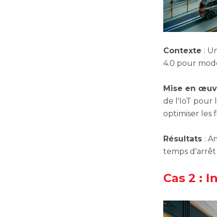
Contexte
: U
4.0 pour mode
Mise en œu
de l'IoT pour 
optimiser les 
Résultats
: A
temps d'arrêt
Cas 2 : 