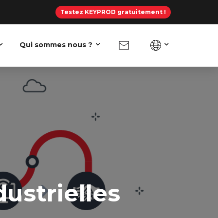
Testez KEYPROD gratuitement !
Qui sommes nous ?
ustrielles