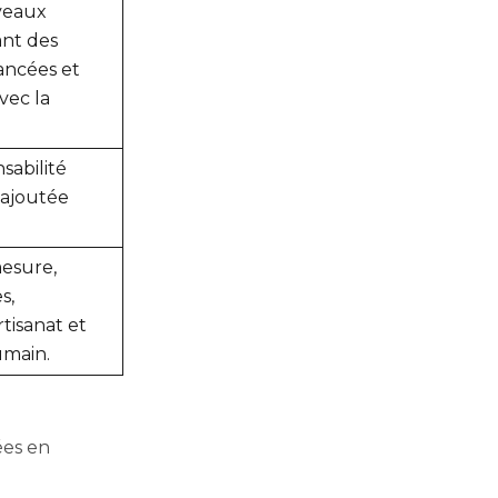
veaux
ant des
ncées et
vec la
sabilité
r ajoutée
mesure,
s,
rtisanat et
umain.
ées en