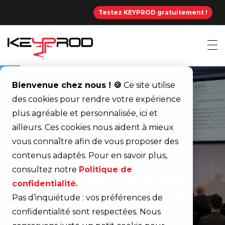
Testez KEYPROD gratuitement !
Bienvenue chez nous ! 🍪
Ce site utilise
des cookies pour rendre votre expérience
plus agréable et personnalisée, ici et
ailleurs. Ces cookies nous aident à mieux
vous connaître afin de vous proposer des
KEYPROD au
contenus adaptés. Pour en savoir plus,
consultez notre
Politique de
salon EPHJ 2025
confidentialité.
: retour sur 2024
Pas d’inquiétude : vos préférences de
confidentialité sont respectées. Nous
et innovations