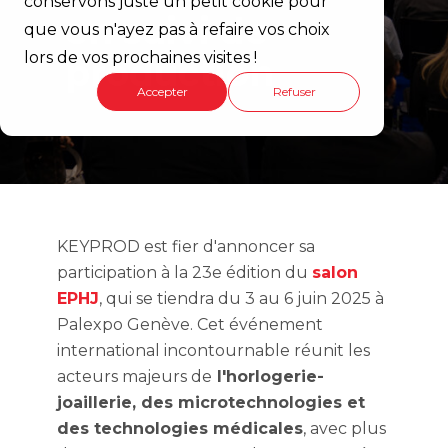
conservons juste un petit cookie pour
en suivi de
que vous n'ayez pas à refaire vos choix
lors de vos prochaines visites !
production
Accepter
Refuser
KEYPROD est fier d'annoncer sa
participation à la 23e édition du
salon
EPHJ
, qui se tiendra du 3 au 6 juin 2025 à
Palexpo Genève.
Cet événement
international incontournable réunit les
acteurs majeurs de
l'horlogerie-
joaillerie, des microtechnologies et
des technologies médicales
, avec plus