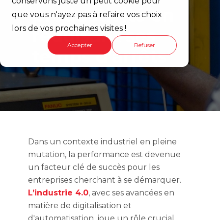
conservons juste un petit cookie pour
productivité en
que vous n'ayez pas à refaire vos choix
lors de vos prochaines visites !
réduisant ses
Accepter
Refuser
temps d'arrêts
Dans un contexte industriel en pleine
mutation, la performance est devenue
un facteur clé de succès pour les
entreprises cherchant à se démarquer.
L’industrie 4.0
, avec ses avancées en
matière de digitalisation et
d'automatisation, joue un rôle crucial