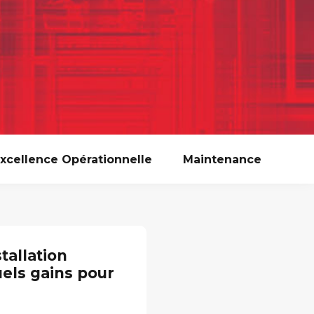
xcellence Opérationnelle
Maintenance
tallation
uels gains pour