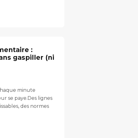
mentaire :
ns gaspiller (ni
 chaque minute
r se paye.Des lignes
rissables, des normes