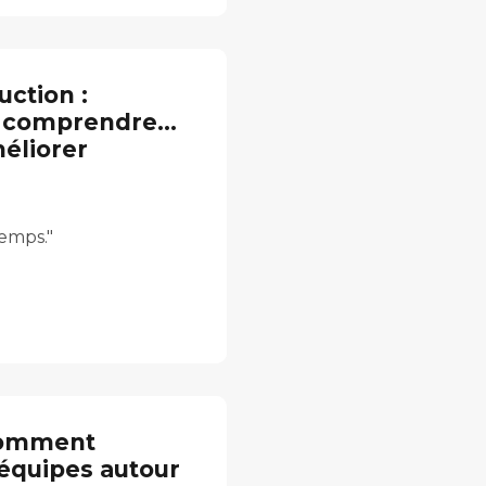
ction :
, comprendre…
méliorer
temps."
 comment
équipes autour