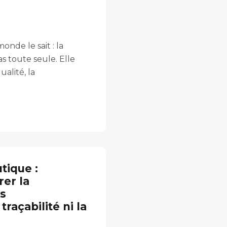
monde le sait : la
s toute seule. Elle
alité, la
tique :
er la
s
raçabilité ni la