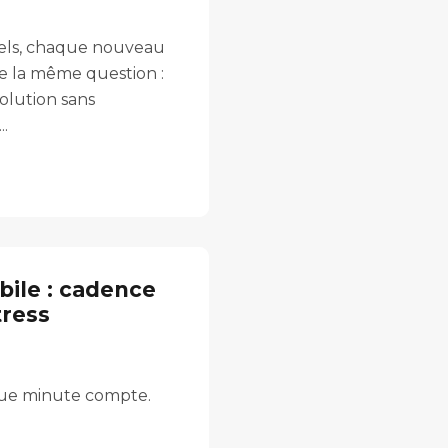
riels, chaque nouveau
e la même question :
olution sans
..
bile : cadence
tress
que minute compte.